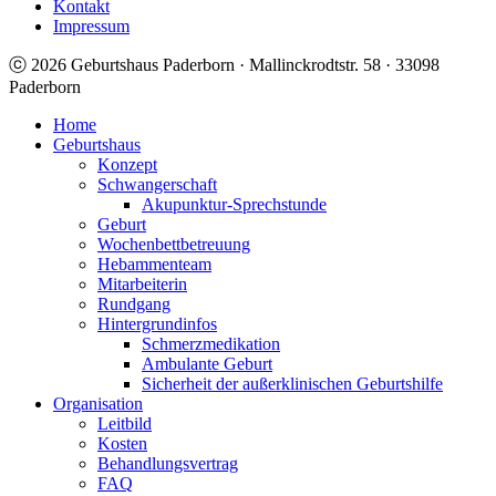
Kontakt
Impressum
ⓒ 2026 Geburtshaus Paderborn · Mallinckrodtstr. 58 · 33098
Paderborn
Home
Geburtshaus
Konzept
Schwangerschaft
Akupunktur-Sprechstunde
Geburt
Wochenbettbetreuung
Hebammenteam
Mitarbeiterin
Rundgang
Hintergrundinfos
Schmerzmedikation
Ambulante Geburt
Sicherheit der außerklinischen Geburtshilfe
Organisation
Leitbild
Kosten
Behandlungsvertrag
FAQ