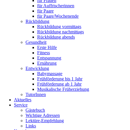
für Frauen
für Auffrischerinnen
für Paare
für Paare/Wochenende
Rückbildung
Rückbildung vormittags
Rückbildung nachmittags
Rückbildung abends
Gesundheit
Erste Hilfe
Fitness
Entspannung
Ernährung
Entwicklung
Babymassage
Frühförderung bis 1 Jahr
Frühförderung ab 1 Jahr
Musikalische Früherziehung
TutorInnen
Aktuelles
Service
Gästebuch
Wichtige Adressen
Lektüre-Empfehlung
Links