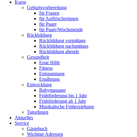
Kurse
Geburtsvorbereitung
für Frauen
für Auffrischerinnen
für Paare
für Paare/Wochenende
Rückbildung
Rückbildung vormittags
Rückbildung nachmittags
Rückbildung abends
Gesundheit
Erste Hilfe
Fitness
Entspannung
Ernährung
Entwicklung
Babymassage
Frühförderung bis 1 Jahr
Frühförderung ab 1 Jahr
Musikalische Früherziehung
TutorInnen
Aktuelles
Service
Gästebuch
Wichtige Adressen