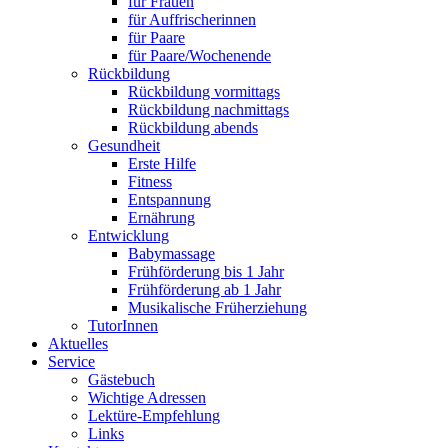
für Frauen
für Auffrischerinnen
für Paare
für Paare/Wochenende
Rückbildung
Rückbildung vormittags
Rückbildung nachmittags
Rückbildung abends
Gesundheit
Erste Hilfe
Fitness
Entspannung
Ernährung
Entwicklung
Babymassage
Frühförderung bis 1 Jahr
Frühförderung ab 1 Jahr
Musikalische Früherziehung
TutorInnen
Aktuelles
Service
Gästebuch
Wichtige Adressen
Lektüre-Empfehlung
Links