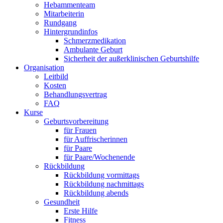
Hebammenteam
Mitarbeiterin
Rundgang
Hintergrundinfos
Schmerzmedikation
Ambulante Geburt
Sicherheit der außerklinischen Geburtshilfe
Organisation
Leitbild
Kosten
Behandlungsvertrag
FAQ
Kurse
Geburtsvorbereitung
für Frauen
für Auffrischerinnen
für Paare
für Paare/Wochenende
Rückbildung
Rückbildung vormittags
Rückbildung nachmittags
Rückbildung abends
Gesundheit
Erste Hilfe
Fitness