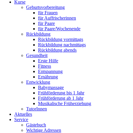
Kurse
Geburtsvorbereitung
für Frauen
für Auffrischerinnen
für Paare
für Paare/Wochenende
Rückbildung
Rückbildung vormittags
Rückbildung nachmittags
Rückbildung abends
Gesundheit
Erste Hilfe
Fitness
Entspannung
Ernährung
Entwicklung
Babymassage
Frühförderung bis 1 Jahr
Frühförderung ab 1 Jahr
Musikalische Früherziehung
TutorInnen
Aktuelles
Service
Gästebuch
Wichtige Adressen