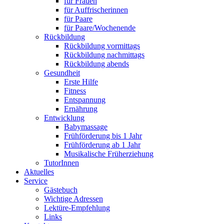
für Frauen
für Auffrischerinnen
für Paare
für Paare/Wochenende
Rückbildung
Rückbildung vormittags
Rückbildung nachmittags
Rückbildung abends
Gesundheit
Erste Hilfe
Fitness
Entspannung
Ernährung
Entwicklung
Babymassage
Frühförderung bis 1 Jahr
Frühförderung ab 1 Jahr
Musikalische Früherziehung
TutorInnen
Aktuelles
Service
Gästebuch
Wichtige Adressen
Lektüre-Empfehlung
Links