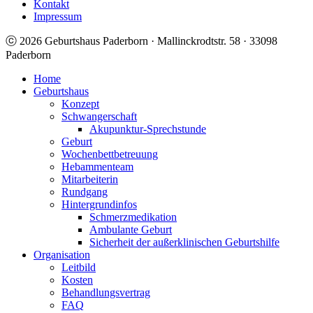
Kontakt
Impressum
ⓒ 2026 Geburtshaus Paderborn · Mallinckrodtstr. 58 · 33098
Paderborn
Home
Geburtshaus
Konzept
Schwangerschaft
Akupunktur-Sprechstunde
Geburt
Wochenbettbetreuung
Hebammenteam
Mitarbeiterin
Rundgang
Hintergrundinfos
Schmerzmedikation
Ambulante Geburt
Sicherheit der außerklinischen Geburtshilfe
Organisation
Leitbild
Kosten
Behandlungsvertrag
FAQ