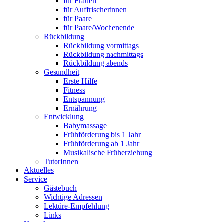
für Frauen
für Auffrischerinnen
für Paare
für Paare/Wochenende
Rückbildung
Rückbildung vormittags
Rückbildung nachmittags
Rückbildung abends
Gesundheit
Erste Hilfe
Fitness
Entspannung
Ernährung
Entwicklung
Babymassage
Frühförderung bis 1 Jahr
Frühförderung ab 1 Jahr
Musikalische Früherziehung
TutorInnen
Aktuelles
Service
Gästebuch
Wichtige Adressen
Lektüre-Empfehlung
Links