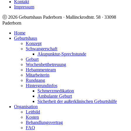
Kontakt
Impressum
ⓒ 2026 Geburtshaus Paderborn · Mallinckrodtstr. 58 · 33098
Paderborn
Home
Geburtshaus
Konzept
Schwangerschaft
Akupunktur-Sprechstunde
Geburt
Wochenbettbetreuung
Hebammenteam
Mitarbeiterin
Rundgang
Hintergrundinfos
Schmerzmedikation
Ambulante Geburt
Sicherheit der außerklinischen Geburtshilfe
Organisation
Leitbild
Kosten
Behandlungsvertrag
FAQ