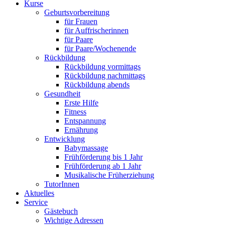
Kurse
Geburtsvorbereitung
für Frauen
für Auffrischerinnen
für Paare
für Paare/Wochenende
Rückbildung
Rückbildung vormittags
Rückbildung nachmittags
Rückbildung abends
Gesundheit
Erste Hilfe
Fitness
Entspannung
Ernährung
Entwicklung
Babymassage
Frühförderung bis 1 Jahr
Frühförderung ab 1 Jahr
Musikalische Früherziehung
TutorInnen
Aktuelles
Service
Gästebuch
Wichtige Adressen