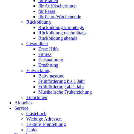
für Frauen
für Auffrischerinnen
für Paare
für Paare/Wochenende
Rückbildung
Rückbildung vormittags
Rückbildung nachmittags
Rückbildung abends
Gesundheit
Erste Hilfe
Fitness
Entspannung
Ernährung
Entwicklung
Babymassage
Frühförderung bis 1 Jahr
Frühförderung ab 1 Jahr
Musikalische Früherziehung
TutorInnen
Aktuelles
Service
Gästebuch
Wichtige Adressen
Lektüre-Empfehlung
Links