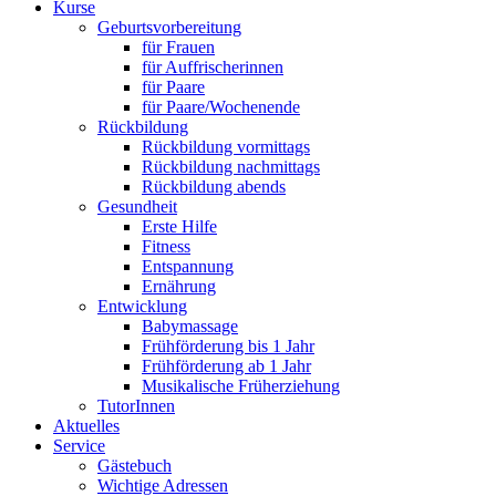
Kurse
Geburtsvorbereitung
für Frauen
für Auffrischerinnen
für Paare
für Paare/Wochenende
Rückbildung
Rückbildung vormittags
Rückbildung nachmittags
Rückbildung abends
Gesundheit
Erste Hilfe
Fitness
Entspannung
Ernährung
Entwicklung
Babymassage
Frühförderung bis 1 Jahr
Frühförderung ab 1 Jahr
Musikalische Früherziehung
TutorInnen
Aktuelles
Service
Gästebuch
Wichtige Adressen