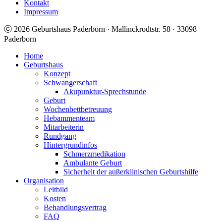
Kontakt
Impressum
ⓒ 2026 Geburtshaus Paderborn · Mallinckrodtstr. 58 · 33098
Paderborn
Home
Geburtshaus
Konzept
Schwangerschaft
Akupunktur-Sprechstunde
Geburt
Wochenbettbetreuung
Hebammenteam
Mitarbeiterin
Rundgang
Hintergrundinfos
Schmerzmedikation
Ambulante Geburt
Sicherheit der außerklinischen Geburtshilfe
Organisation
Leitbild
Kosten
Behandlungsvertrag
FAQ