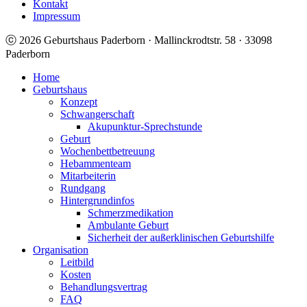
Kontakt
Impressum
ⓒ 2026 Geburtshaus Paderborn · Mallinckrodtstr. 58 · 33098
Paderborn
Home
Geburtshaus
Konzept
Schwangerschaft
Akupunktur-Sprechstunde
Geburt
Wochenbettbetreuung
Hebammenteam
Mitarbeiterin
Rundgang
Hintergrundinfos
Schmerzmedikation
Ambulante Geburt
Sicherheit der außerklinischen Geburtshilfe
Organisation
Leitbild
Kosten
Behandlungsvertrag
FAQ