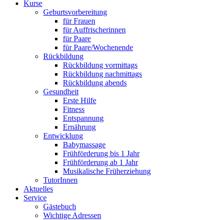
Kurse
Geburtsvorbereitung
für Frauen
für Auffrischerinnen
für Paare
für Paare/Wochenende
Rückbildung
Rückbildung vormittags
Rückbildung nachmittags
Rückbildung abends
Gesundheit
Erste Hilfe
Fitness
Entspannung
Ernährung
Entwicklung
Babymassage
Frühförderung bis 1 Jahr
Frühförderung ab 1 Jahr
Musikalische Früherziehung
TutorInnen
Aktuelles
Service
Gästebuch
Wichtige Adressen