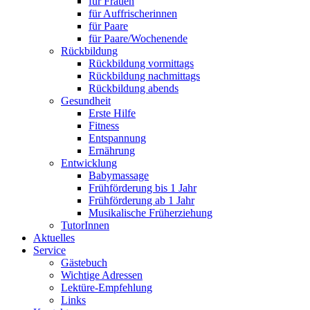
für Frauen
für Auffrischerinnen
für Paare
für Paare/Wochenende
Rückbildung
Rückbildung vormittags
Rückbildung nachmittags
Rückbildung abends
Gesundheit
Erste Hilfe
Fitness
Entspannung
Ernährung
Entwicklung
Babymassage
Frühförderung bis 1 Jahr
Frühförderung ab 1 Jahr
Musikalische Früherziehung
TutorInnen
Aktuelles
Service
Gästebuch
Wichtige Adressen
Lektüre-Empfehlung
Links