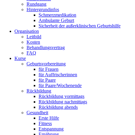
Rundgang
Hintergrundinfos
Schmerzmedikation
Ambulante Geburt
Sicherheit der außerklinischen Geburtshilfe
Organisation
Leitbild
Kosten
Behandlungsvertrag
FAQ
Kurse
Geburtsvorbereitung
für Frauen
für Auffrischerinnen
für Paare
für Paare/Wochenende
Rückbildung
Rückbildung vormittags
Rückbildung nachmittags
Rückbildung abends
Gesundheit
Erste Hilfe
Fitness
Entspannung
Ernährung