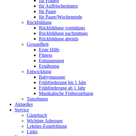
für Frauen
für Auffrischerinnen
für Paare
für Paare/Wochenende
Rückbildung
Rückbildung vormittags
Rückbildung nachmittags
Rückbildung abends
Gesundheit
Erste Hilfe
Fitness
Entspannung
Ernährung
Entwicklung
Babymassage
Frühförderung bis 1 Jahr
Frühförderung ab 1 Jahr
Musikalische Früherziehung
TutorInnen
Aktuelles
Service
Gästebuch
Wichtige Adressen
Lektüre-Empfehlung
Links