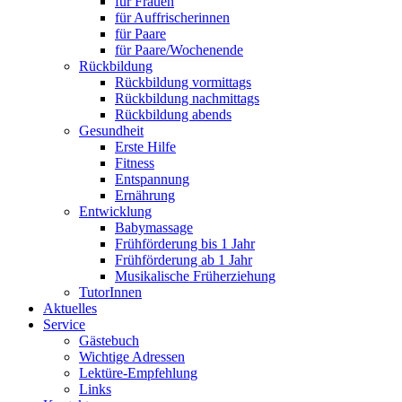
für Frauen
für Auffrischerinnen
für Paare
für Paare/Wochenende
Rückbildung
Rückbildung vormittags
Rückbildung nachmittags
Rückbildung abends
Gesundheit
Erste Hilfe
Fitness
Entspannung
Ernährung
Entwicklung
Babymassage
Frühförderung bis 1 Jahr
Frühförderung ab 1 Jahr
Musikalische Früherziehung
TutorInnen
Aktuelles
Service
Gästebuch
Wichtige Adressen
Lektüre-Empfehlung
Links