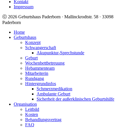
Kontakt
Impressum
ⓒ 2026 Geburtshaus Paderborn · Mallinckrodtstr. 58 · 33098
Paderborn
Home
Geburtshaus
Konzept
Schwangerschaft
Akupunktur-Sprechstunde
Geburt
Wochenbettbetreuung
Hebammenteam
Mitarbeiterin
Rundgang
Hintergrundinfos
Schmerzmedikation
Ambulante Geburt
Sicherheit der außerklinischen Geburtshilfe
Organisation
Leitbild
Kosten
Behandlungsvertrag
FAQ