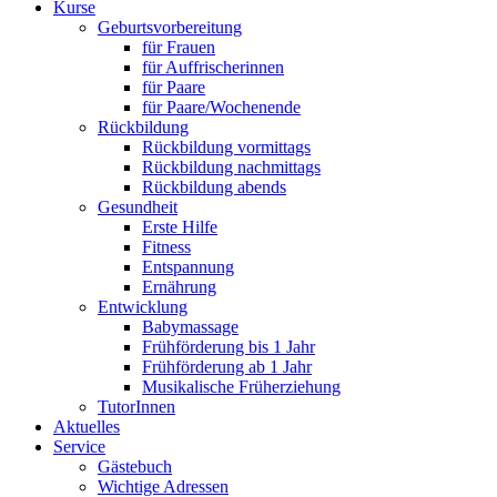
Kurse
Geburtsvorbereitung
für Frauen
für Auffrischerinnen
für Paare
für Paare/Wochenende
Rückbildung
Rückbildung vormittags
Rückbildung nachmittags
Rückbildung abends
Gesundheit
Erste Hilfe
Fitness
Entspannung
Ernährung
Entwicklung
Babymassage
Frühförderung bis 1 Jahr
Frühförderung ab 1 Jahr
Musikalische Früherziehung
TutorInnen
Aktuelles
Service
Gästebuch
Wichtige Adressen