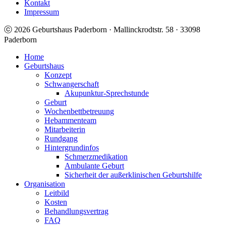
Kontakt
Impressum
ⓒ 2026 Geburtshaus Paderborn · Mallinckrodtstr. 58 · 33098
Paderborn
Home
Geburtshaus
Konzept
Schwangerschaft
Akupunktur-Sprechstunde
Geburt
Wochenbettbetreuung
Hebammenteam
Mitarbeiterin
Rundgang
Hintergrundinfos
Schmerzmedikation
Ambulante Geburt
Sicherheit der außerklinischen Geburtshilfe
Organisation
Leitbild
Kosten
Behandlungsvertrag
FAQ