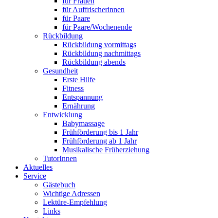
für Frauen
für Auffrischerinnen
für Paare
für Paare/Wochenende
Rückbildung
Rückbildung vormittags
Rückbildung nachmittags
Rückbildung abends
Gesundheit
Erste Hilfe
Fitness
Entspannung
Ernährung
Entwicklung
Babymassage
Frühförderung bis 1 Jahr
Frühförderung ab 1 Jahr
Musikalische Früherziehung
TutorInnen
Aktuelles
Service
Gästebuch
Wichtige Adressen
Lektüre-Empfehlung
Links