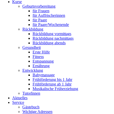
Kurse
Geburtsvorbereitung
für Frauen
für Auffrischerinnen
für Paare
für Paare/Wochenende
Rückbildung
Rückbildung vormittags
Rückbildung nachmittags
Rückbildung abends
Gesundheit
Erste Hilfe
Fitness
Entspannung
Ernährung
Entwicklung
Babymassage
Frühförderung bis 1 Jahr
Frühförderung ab 1 Jahr
Musikalische Früherziehung
TutorInnen
Aktuelles
Service
Gästebuch
Wichtige Adressen