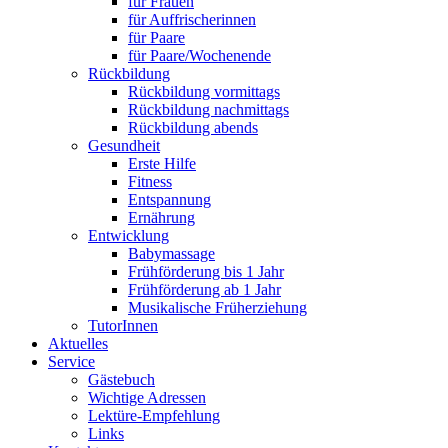
für Frauen
für Auffrischerinnen
für Paare
für Paare/Wochenende
Rückbildung
Rückbildung vormittags
Rückbildung nachmittags
Rückbildung abends
Gesundheit
Erste Hilfe
Fitness
Entspannung
Ernährung
Entwicklung
Babymassage
Frühförderung bis 1 Jahr
Frühförderung ab 1 Jahr
Musikalische Früherziehung
TutorInnen
Aktuelles
Service
Gästebuch
Wichtige Adressen
Lektüre-Empfehlung
Links