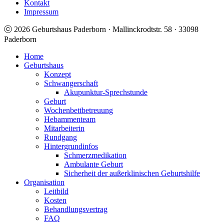
Kontakt
Impressum
ⓒ 2026 Geburtshaus Paderborn · Mallinckrodtstr. 58 · 33098
Paderborn
Home
Geburtshaus
Konzept
Schwangerschaft
Akupunktur-Sprechstunde
Geburt
Wochenbettbetreuung
Hebammenteam
Mitarbeiterin
Rundgang
Hintergrundinfos
Schmerzmedikation
Ambulante Geburt
Sicherheit der außerklinischen Geburtshilfe
Organisation
Leitbild
Kosten
Behandlungsvertrag
FAQ