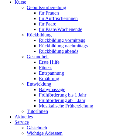
Kurse
Geburtsvorbereitung
für Frauen
für Auffrischerinnen
für Paare
für Paare/Wochenende
Rückbildung
Rückbildung vormittags
Rückbildung nachmittags
Rückbildung abends
Gesundheit
Erste Hilfe
Fitness
Entspannung
Ernährung
Entwicklung
Babymassage
Frühförderung bis 1 Jahr
Frühförderung ab 1 Jahr
Musikalische Früherziehung
TutorInnen
Aktuelles
Service
Gästebuch
Wichtige Adressen