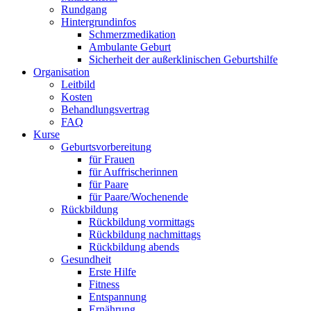
Rundgang
Hintergrundinfos
Schmerzmedikation
Ambulante Geburt
Sicherheit der außerklinischen Geburtshilfe
Organisation
Leitbild
Kosten
Behandlungsvertrag
FAQ
Kurse
Geburtsvorbereitung
für Frauen
für Auffrischerinnen
für Paare
für Paare/Wochenende
Rückbildung
Rückbildung vormittags
Rückbildung nachmittags
Rückbildung abends
Gesundheit
Erste Hilfe
Fitness
Entspannung
Ernährung