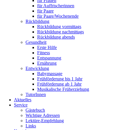
für Frauen
für Auffrischerinnen
für Paare
für Paare/Wochenende
Rückbildung
Rückbildung vormittags
Rückbildung nachmittags
Rückbildung abends
Gesundheit
Erste Hilfe
Fitness
Entspannung
Ernährung
Entwicklung
Babymassage
Frühförderung bis 1 Jahr
Frühförderung ab 1 Jahr
Musikalische Früherziehung
TutorInnen
Aktuelles
Service
Gästebuch
Wichtige Adressen
Lektüre-Empfehlung
Links