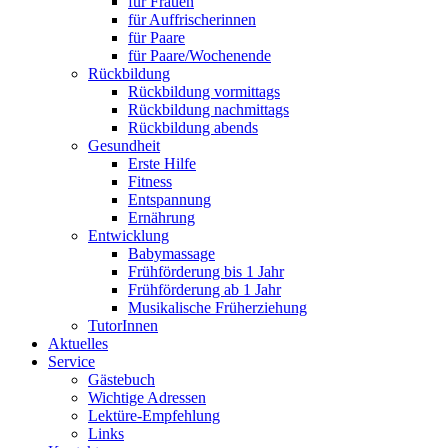
für Frauen
für Auffrischerinnen
für Paare
für Paare/Wochenende
Rückbildung
Rückbildung vormittags
Rückbildung nachmittags
Rückbildung abends
Gesundheit
Erste Hilfe
Fitness
Entspannung
Ernährung
Entwicklung
Babymassage
Frühförderung bis 1 Jahr
Frühförderung ab 1 Jahr
Musikalische Früherziehung
TutorInnen
Aktuelles
Service
Gästebuch
Wichtige Adressen
Lektüre-Empfehlung
Links