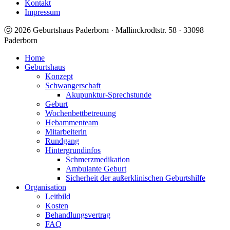
Kontakt
Impressum
ⓒ 2026 Geburtshaus Paderborn · Mallinckrodtstr. 58 · 33098
Paderborn
Home
Geburtshaus
Konzept
Schwangerschaft
Akupunktur-Sprechstunde
Geburt
Wochenbettbetreuung
Hebammenteam
Mitarbeiterin
Rundgang
Hintergrundinfos
Schmerzmedikation
Ambulante Geburt
Sicherheit der außerklinischen Geburtshilfe
Organisation
Leitbild
Kosten
Behandlungsvertrag
FAQ