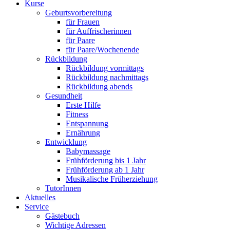
Kurse
Geburtsvorbereitung
für Frauen
für Auffrischerinnen
für Paare
für Paare/Wochenende
Rückbildung
Rückbildung vormittags
Rückbildung nachmittags
Rückbildung abends
Gesundheit
Erste Hilfe
Fitness
Entspannung
Ernährung
Entwicklung
Babymassage
Frühförderung bis 1 Jahr
Frühförderung ab 1 Jahr
Musikalische Früherziehung
TutorInnen
Aktuelles
Service
Gästebuch
Wichtige Adressen