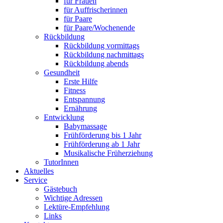
für Frauen
für Auffrischerinnen
für Paare
für Paare/Wochenende
Rückbildung
Rückbildung vormittags
Rückbildung nachmittags
Rückbildung abends
Gesundheit
Erste Hilfe
Fitness
Entspannung
Ernährung
Entwicklung
Babymassage
Frühförderung bis 1 Jahr
Frühförderung ab 1 Jahr
Musikalische Früherziehung
TutorInnen
Aktuelles
Service
Gästebuch
Wichtige Adressen
Lektüre-Empfehlung
Links