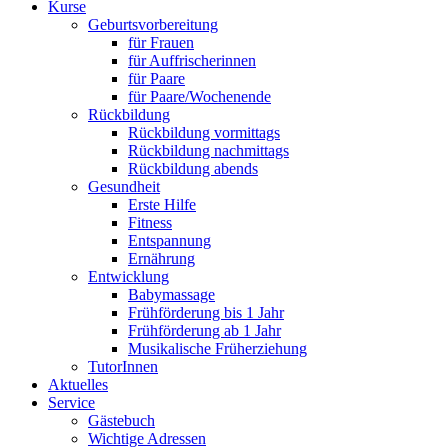
Kurse
Geburtsvorbereitung
für Frauen
für Auffrischerinnen
für Paare
für Paare/Wochenende
Rückbildung
Rückbildung vormittags
Rückbildung nachmittags
Rückbildung abends
Gesundheit
Erste Hilfe
Fitness
Entspannung
Ernährung
Entwicklung
Babymassage
Frühförderung bis 1 Jahr
Frühförderung ab 1 Jahr
Musikalische Früherziehung
TutorInnen
Aktuelles
Service
Gästebuch
Wichtige Adressen