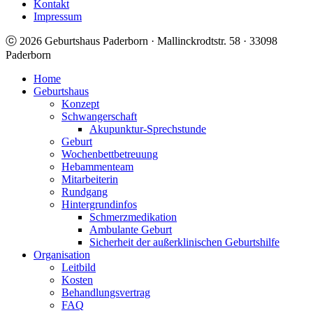
Kontakt
Impressum
ⓒ 2026 Geburtshaus Paderborn · Mallinckrodtstr. 58 · 33098
Paderborn
Home
Geburtshaus
Konzept
Schwangerschaft
Akupunktur-Sprechstunde
Geburt
Wochenbettbetreuung
Hebammenteam
Mitarbeiterin
Rundgang
Hintergrundinfos
Schmerzmedikation
Ambulante Geburt
Sicherheit der außerklinischen Geburtshilfe
Organisation
Leitbild
Kosten
Behandlungsvertrag
FAQ