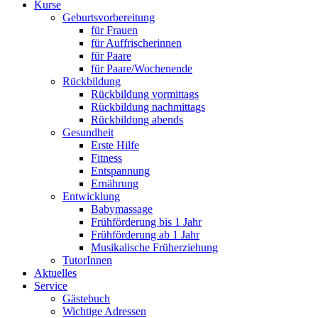
Kurse
Geburtsvorbereitung
für Frauen
für Auffrischerinnen
für Paare
für Paare/Wochenende
Rückbildung
Rückbildung vormittags
Rückbildung nachmittags
Rückbildung abends
Gesundheit
Erste Hilfe
Fitness
Entspannung
Ernährung
Entwicklung
Babymassage
Frühförderung bis 1 Jahr
Frühförderung ab 1 Jahr
Musikalische Früherziehung
TutorInnen
Aktuelles
Service
Gästebuch
Wichtige Adressen