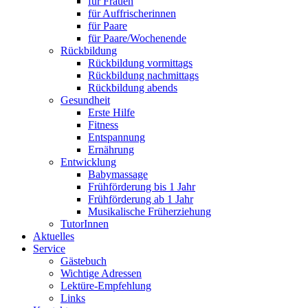
für Frauen
für Auffrischerinnen
für Paare
für Paare/Wochenende
Rückbildung
Rückbildung vormittags
Rückbildung nachmittags
Rückbildung abends
Gesundheit
Erste Hilfe
Fitness
Entspannung
Ernährung
Entwicklung
Babymassage
Frühförderung bis 1 Jahr
Frühförderung ab 1 Jahr
Musikalische Früherziehung
TutorInnen
Aktuelles
Service
Gästebuch
Wichtige Adressen
Lektüre-Empfehlung
Links