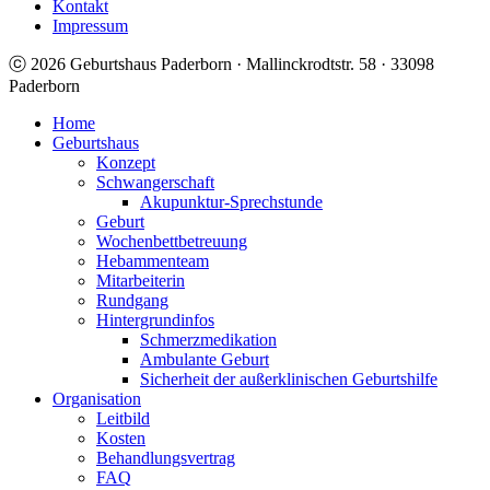
Kontakt
Impressum
ⓒ 2026 Geburtshaus Paderborn · Mallinckrodtstr. 58 · 33098
Paderborn
Home
Geburtshaus
Konzept
Schwangerschaft
Akupunktur-Sprechstunde
Geburt
Wochenbettbetreuung
Hebammenteam
Mitarbeiterin
Rundgang
Hintergrundinfos
Schmerzmedikation
Ambulante Geburt
Sicherheit der außerklinischen Geburtshilfe
Organisation
Leitbild
Kosten
Behandlungsvertrag
FAQ