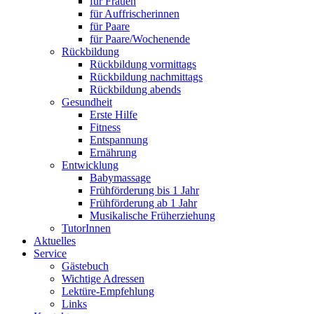
für Frauen
für Auffrischerinnen
für Paare
für Paare/Wochenende
Rückbildung
Rückbildung vormittags
Rückbildung nachmittags
Rückbildung abends
Gesundheit
Erste Hilfe
Fitness
Entspannung
Ernährung
Entwicklung
Babymassage
Frühförderung bis 1 Jahr
Frühförderung ab 1 Jahr
Musikalische Früherziehung
TutorInnen
Aktuelles
Service
Gästebuch
Wichtige Adressen
Lektüre-Empfehlung
Links