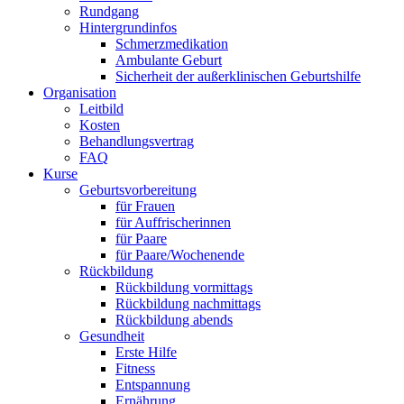
Rundgang
Hintergrundinfos
Schmerzmedikation
Ambulante Geburt
Sicherheit der außerklinischen Geburtshilfe
Organisation
Leitbild
Kosten
Behandlungsvertrag
FAQ
Kurse
Geburtsvorbereitung
für Frauen
für Auffrischerinnen
für Paare
für Paare/Wochenende
Rückbildung
Rückbildung vormittags
Rückbildung nachmittags
Rückbildung abends
Gesundheit
Erste Hilfe
Fitness
Entspannung
Ernährung