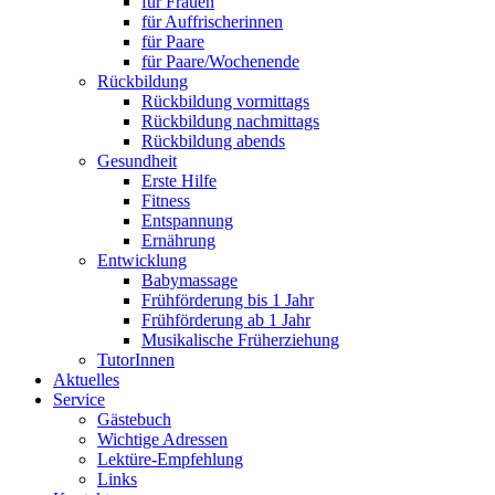
für Frauen
für Auffrischerinnen
für Paare
für Paare/Wochenende
Rückbildung
Rückbildung vormittags
Rückbildung nachmittags
Rückbildung abends
Gesundheit
Erste Hilfe
Fitness
Entspannung
Ernährung
Entwicklung
Babymassage
Frühförderung bis 1 Jahr
Frühförderung ab 1 Jahr
Musikalische Früherziehung
TutorInnen
Aktuelles
Service
Gästebuch
Wichtige Adressen
Lektüre-Empfehlung
Links