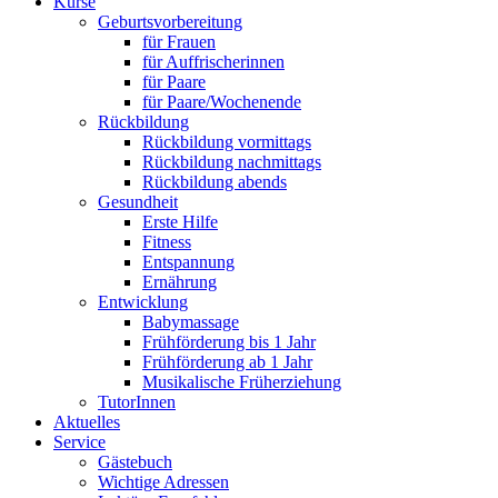
Kurse
Geburtsvorbereitung
für Frauen
für Auffrischerinnen
für Paare
für Paare/Wochenende
Rückbildung
Rückbildung vormittags
Rückbildung nachmittags
Rückbildung abends
Gesundheit
Erste Hilfe
Fitness
Entspannung
Ernährung
Entwicklung
Babymassage
Frühförderung bis 1 Jahr
Frühförderung ab 1 Jahr
Musikalische Früherziehung
TutorInnen
Aktuelles
Service
Gästebuch
Wichtige Adressen