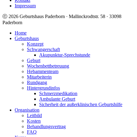
Kontakt
Impressum
ⓒ 2026 Geburtshaus Paderborn · Mallinckrodtstr. 58 · 33098
Paderborn
Home
Geburtshaus
Konzept
Schwangerschaft
Akupunktur-Sprechstunde
Geburt
Wochenbettbetreuung
Hebammenteam
Mitarbeiterin
Rundgang
Hintergrundinfos
Schmerzmedikation
Ambulante Geburt
Sicherheit der außerklinischen Geburtshilfe
Organisation
Leitbild
Kosten
Behandlungsvertrag
FAQ