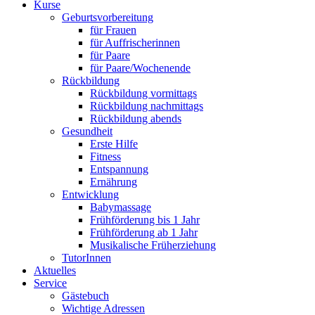
Kurse
Geburtsvorbereitung
für Frauen
für Auffrischerinnen
für Paare
für Paare/Wochenende
Rückbildung
Rückbildung vormittags
Rückbildung nachmittags
Rückbildung abends
Gesundheit
Erste Hilfe
Fitness
Entspannung
Ernährung
Entwicklung
Babymassage
Frühförderung bis 1 Jahr
Frühförderung ab 1 Jahr
Musikalische Früherziehung
TutorInnen
Aktuelles
Service
Gästebuch
Wichtige Adressen