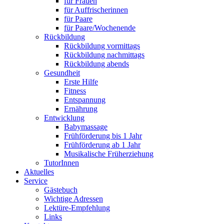
für Frauen
für Auffrischerinnen
für Paare
für Paare/Wochenende
Rückbildung
Rückbildung vormittags
Rückbildung nachmittags
Rückbildung abends
Gesundheit
Erste Hilfe
Fitness
Entspannung
Ernährung
Entwicklung
Babymassage
Frühförderung bis 1 Jahr
Frühförderung ab 1 Jahr
Musikalische Früherziehung
TutorInnen
Aktuelles
Service
Gästebuch
Wichtige Adressen
Lektüre-Empfehlung
Links