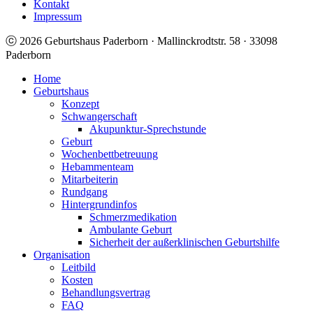
Kontakt
Impressum
ⓒ 2026 Geburtshaus Paderborn · Mallinckrodtstr. 58 · 33098
Paderborn
Home
Geburtshaus
Konzept
Schwangerschaft
Akupunktur-Sprechstunde
Geburt
Wochenbettbetreuung
Hebammenteam
Mitarbeiterin
Rundgang
Hintergrundinfos
Schmerzmedikation
Ambulante Geburt
Sicherheit der außerklinischen Geburtshilfe
Organisation
Leitbild
Kosten
Behandlungsvertrag
FAQ