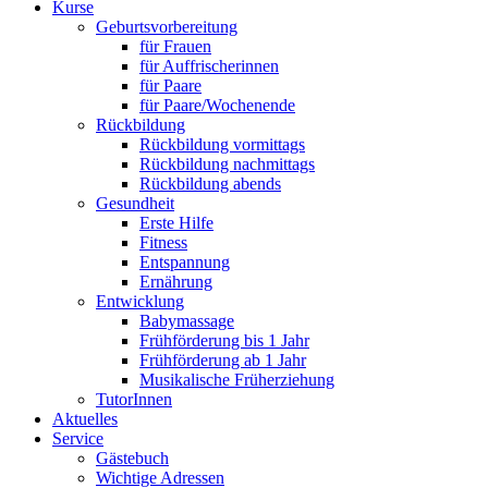
Kurse
Geburtsvorbereitung
für Frauen
für Auffrischerinnen
für Paare
für Paare/Wochenende
Rückbildung
Rückbildung vormittags
Rückbildung nachmittags
Rückbildung abends
Gesundheit
Erste Hilfe
Fitness
Entspannung
Ernährung
Entwicklung
Babymassage
Frühförderung bis 1 Jahr
Frühförderung ab 1 Jahr
Musikalische Früherziehung
TutorInnen
Aktuelles
Service
Gästebuch
Wichtige Adressen