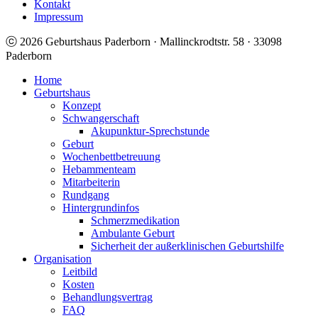
Kontakt
Impressum
ⓒ 2026 Geburtshaus Paderborn · Mallinckrodtstr. 58 · 33098
Paderborn
Home
Geburtshaus
Konzept
Schwangerschaft
Akupunktur-Sprechstunde
Geburt
Wochenbettbetreuung
Hebammenteam
Mitarbeiterin
Rundgang
Hintergrundinfos
Schmerzmedikation
Ambulante Geburt
Sicherheit der außerklinischen Geburtshilfe
Organisation
Leitbild
Kosten
Behandlungsvertrag
FAQ