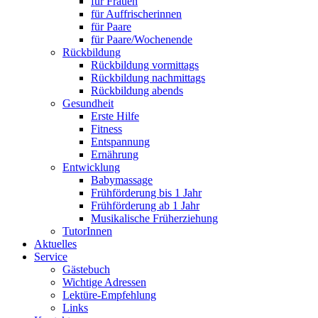
für Frauen
für Auffrischerinnen
für Paare
für Paare/Wochenende
Rückbildung
Rückbildung vormittags
Rückbildung nachmittags
Rückbildung abends
Gesundheit
Erste Hilfe
Fitness
Entspannung
Ernährung
Entwicklung
Babymassage
Frühförderung bis 1 Jahr
Frühförderung ab 1 Jahr
Musikalische Früherziehung
TutorInnen
Aktuelles
Service
Gästebuch
Wichtige Adressen
Lektüre-Empfehlung
Links