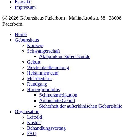
Kontakt
Impressum
ⓒ 2026 Geburtshaus Paderborn · Mallinckrodtstr. 58 · 33098
Paderborn
Home
Geburtshaus
Konzept
Schwangerschaft
Akupunktur-Sprechstunde
Geburt
Wochenbettbetreuung
Hebammenteam
Mitarbeiterin
Rundgang
Hintergrundinfos
Schmerzmedikation
Ambulante Geburt
Sicherheit der außerklinischen Geburtshilfe
Organisation
Leitbild
Kosten
Behandlungsvertrag
FAQ