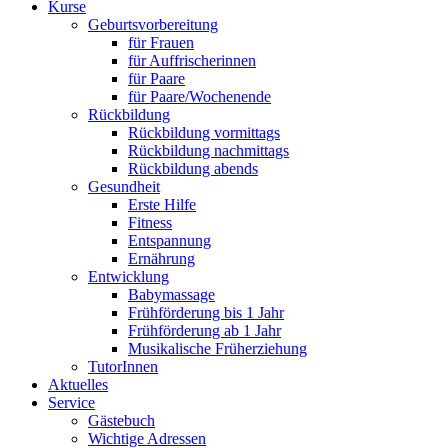
Kurse
Geburtsvorbereitung
für Frauen
für Auffrischerinnen
für Paare
für Paare/Wochenende
Rückbildung
Rückbildung vormittags
Rückbildung nachmittags
Rückbildung abends
Gesundheit
Erste Hilfe
Fitness
Entspannung
Ernährung
Entwicklung
Babymassage
Frühförderung bis 1 Jahr
Frühförderung ab 1 Jahr
Musikalische Früherziehung
TutorInnen
Aktuelles
Service
Gästebuch
Wichtige Adressen