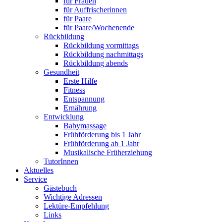
für Frauen
für Auffrischerinnen
für Paare
für Paare/Wochenende
Rückbildung
Rückbildung vormittags
Rückbildung nachmittags
Rückbildung abends
Gesundheit
Erste Hilfe
Fitness
Entspannung
Ernährung
Entwicklung
Babymassage
Frühförderung bis 1 Jahr
Frühförderung ab 1 Jahr
Musikalische Früherziehung
TutorInnen
Aktuelles
Service
Gästebuch
Wichtige Adressen
Lektüre-Empfehlung
Links