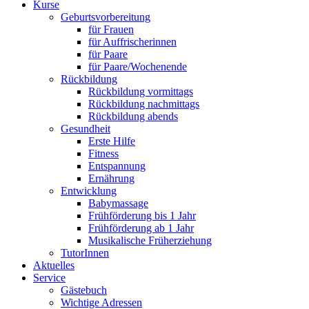
Kurse
Geburtsvorbereitung
für Frauen
für Auffrischerinnen
für Paare
für Paare/Wochenende
Rückbildung
Rückbildung vormittags
Rückbildung nachmittags
Rückbildung abends
Gesundheit
Erste Hilfe
Fitness
Entspannung
Ernährung
Entwicklung
Babymassage
Frühförderung bis 1 Jahr
Frühförderung ab 1 Jahr
Musikalische Früherziehung
TutorInnen
Aktuelles
Service
Gästebuch
Wichtige Adressen