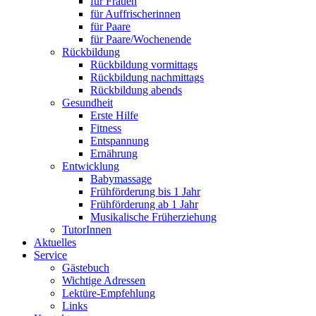
für Frauen
für Auffrischerinnen
für Paare
für Paare/Wochenende
Rückbildung
Rückbildung vormittags
Rückbildung nachmittags
Rückbildung abends
Gesundheit
Erste Hilfe
Fitness
Entspannung
Ernährung
Entwicklung
Babymassage
Frühförderung bis 1 Jahr
Frühförderung ab 1 Jahr
Musikalische Früherziehung
TutorInnen
Aktuelles
Service
Gästebuch
Wichtige Adressen
Lektüre-Empfehlung
Links