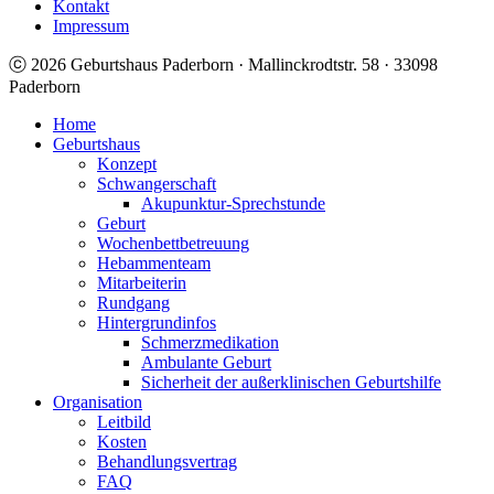
Kontakt
Impressum
ⓒ 2026 Geburtshaus Paderborn · Mallinckrodtstr. 58 · 33098
Paderborn
Home
Geburtshaus
Konzept
Schwangerschaft
Akupunktur-Sprechstunde
Geburt
Wochenbettbetreuung
Hebammenteam
Mitarbeiterin
Rundgang
Hintergrundinfos
Schmerzmedikation
Ambulante Geburt
Sicherheit der außerklinischen Geburtshilfe
Organisation
Leitbild
Kosten
Behandlungsvertrag
FAQ