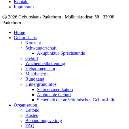
Kontakt
Impressum
ⓒ 2026 Geburtshaus Paderborn · Mallinckrodtstr. 58 · 33098
Paderborn
Home
Geburtshaus
Konzept
Schwangerschaft
Akupunktur-Sprechstunde
Geburt
Wochenbettbetreuung
Hebammenteam
Mitarbeiterin
Rundgang
Hintergrundinfos
Schmerzmedikation
Ambulante Geburt
Sicherheit der außerklinischen Geburtshilfe
Organisation
Leitbild
Kosten
Behandlungsvertrag
FAQ