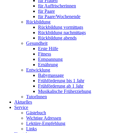
für Frauen
für Auffrischerinnen
für Paare
für Paare/Wochenende
Rückbildung
Rückbildung vormittags
Rückbildung nachmittags
Rückbildung abends
Gesundheit
Erste Hilfe
Fitness
Entspannung
Ernährung
Entwicklung
Babymassage
Frühförderung bis 1 Jahr
Frühförderung ab 1 Jahr
Musikalische Früherziehung
TutorInnen
Aktuelles
Service
Gästebuch
Wichtige Adressen
Lektüre-Empfehlung
Links