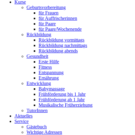
Kurse
Geburtsvorbereitung
für Frauen
für Auffrischerinnen
für Paare
für Paare/Wochenende
Rückbildung
Rückbildung vormittags
Rückbildung nachmittags
Rückbildung abends
Gesundheit
Erste Hilfe
Fitness
Entspannung
Ernährung
Entwicklung
Babymassage
Frühförderung bis 1 Jahr
Frühförderung ab 1 Jahr
Musikalische Früherziehung
TutorInnen
Aktuelles
Service
Gästebuch
Wichtige Adressen