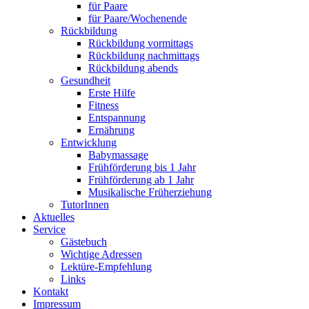
für Paare
für Paare/Wochenende
Rückbildung
Rückbildung vormittags
Rückbildung nachmittags
Rückbildung abends
Gesundheit
Erste Hilfe
Fitness
Entspannung
Ernährung
Entwicklung
Babymassage
Frühförderung bis 1 Jahr
Frühförderung ab 1 Jahr
Musikalische Früherziehung
TutorInnen
Aktuelles
Service
Gästebuch
Wichtige Adressen
Lektüre-Empfehlung
Links
Kontakt
Impressum