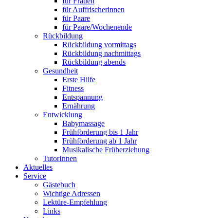
für Frauen
für Auffrischerinnen
für Paare
für Paare/Wochenende
Rückbildung
Rückbildung vormittags
Rückbildung nachmittags
Rückbildung abends
Gesundheit
Erste Hilfe
Fitness
Entspannung
Ernährung
Entwicklung
Babymassage
Frühförderung bis 1 Jahr
Frühförderung ab 1 Jahr
Musikalische Früherziehung
TutorInnen
Aktuelles
Service
Gästebuch
Wichtige Adressen
Lektüre-Empfehlung
Links