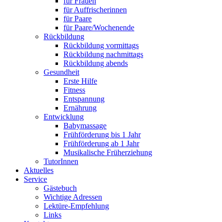
für Frauen
für Auffrischerinnen
für Paare
für Paare/Wochenende
Rückbildung
Rückbildung vormittags
Rückbildung nachmittags
Rückbildung abends
Gesundheit
Erste Hilfe
Fitness
Entspannung
Ernährung
Entwicklung
Babymassage
Frühförderung bis 1 Jahr
Frühförderung ab 1 Jahr
Musikalische Früherziehung
TutorInnen
Aktuelles
Service
Gästebuch
Wichtige Adressen
Lektüre-Empfehlung
Links