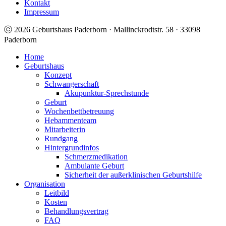
Kontakt
Impressum
ⓒ 2026 Geburtshaus Paderborn · Mallinckrodtstr. 58 · 33098
Paderborn
Home
Geburtshaus
Konzept
Schwangerschaft
Akupunktur-Sprechstunde
Geburt
Wochenbettbetreuung
Hebammenteam
Mitarbeiterin
Rundgang
Hintergrundinfos
Schmerzmedikation
Ambulante Geburt
Sicherheit der außerklinischen Geburtshilfe
Organisation
Leitbild
Kosten
Behandlungsvertrag
FAQ