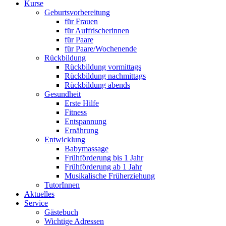
Kurse
Geburtsvorbereitung
für Frauen
für Auffrischerinnen
für Paare
für Paare/Wochenende
Rückbildung
Rückbildung vormittags
Rückbildung nachmittags
Rückbildung abends
Gesundheit
Erste Hilfe
Fitness
Entspannung
Ernährung
Entwicklung
Babymassage
Frühförderung bis 1 Jahr
Frühförderung ab 1 Jahr
Musikalische Früherziehung
TutorInnen
Aktuelles
Service
Gästebuch
Wichtige Adressen