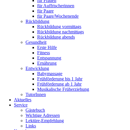
für Frauen
für Auffrischerinnen
für Paare
für Paare/Wochenende
Rückbildung
Rückbildung vormittags
Rückbildung nachmittags
Rückbildung abends
Gesundheit
Erste Hilfe
Fitness
Entspannung
Ernährung
Entwicklung
Babymassage
Frühförderung bis 1 Jahr
Frühförderung ab 1 Jahr
Musikalische Früherziehung
TutorInnen
Aktuelles
Service
Gästebuch
Wichtige Adressen
Lektüre-Empfehlung
Links