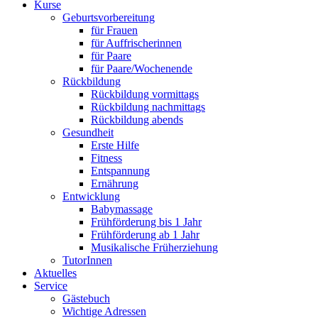
Kurse
Geburtsvorbereitung
für Frauen
für Auffrischerinnen
für Paare
für Paare/Wochenende
Rückbildung
Rückbildung vormittags
Rückbildung nachmittags
Rückbildung abends
Gesundheit
Erste Hilfe
Fitness
Entspannung
Ernährung
Entwicklung
Babymassage
Frühförderung bis 1 Jahr
Frühförderung ab 1 Jahr
Musikalische Früherziehung
TutorInnen
Aktuelles
Service
Gästebuch
Wichtige Adressen