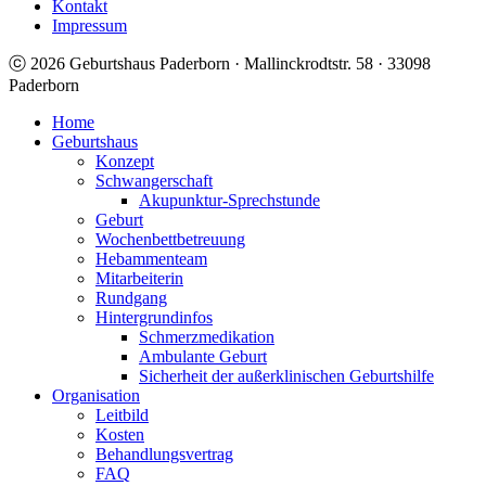
Kontakt
Impressum
ⓒ 2026 Geburtshaus Paderborn · Mallinckrodtstr. 58 · 33098
Paderborn
Home
Geburtshaus
Konzept
Schwangerschaft
Akupunktur-Sprechstunde
Geburt
Wochenbettbetreuung
Hebammenteam
Mitarbeiterin
Rundgang
Hintergrundinfos
Schmerzmedikation
Ambulante Geburt
Sicherheit der außerklinischen Geburtshilfe
Organisation
Leitbild
Kosten
Behandlungsvertrag
FAQ