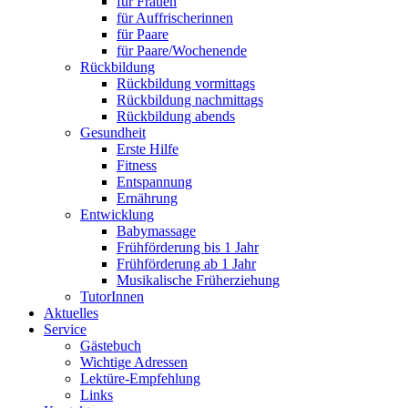
für Frauen
für Auffrischerinnen
für Paare
für Paare/Wochenende
Rückbildung
Rückbildung vormittags
Rückbildung nachmittags
Rückbildung abends
Gesundheit
Erste Hilfe
Fitness
Entspannung
Ernährung
Entwicklung
Babymassage
Frühförderung bis 1 Jahr
Frühförderung ab 1 Jahr
Musikalische Früherziehung
TutorInnen
Aktuelles
Service
Gästebuch
Wichtige Adressen
Lektüre-Empfehlung
Links