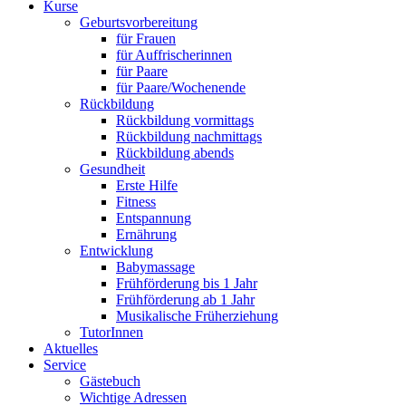
Kurse
Geburtsvorbereitung
für Frauen
für Auffrischerinnen
für Paare
für Paare/Wochenende
Rückbildung
Rückbildung vormittags
Rückbildung nachmittags
Rückbildung abends
Gesundheit
Erste Hilfe
Fitness
Entspannung
Ernährung
Entwicklung
Babymassage
Frühförderung bis 1 Jahr
Frühförderung ab 1 Jahr
Musikalische Früherziehung
TutorInnen
Aktuelles
Service
Gästebuch
Wichtige Adressen