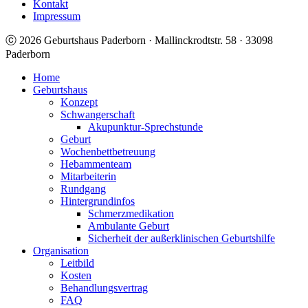
Kontakt
Impressum
ⓒ 2026 Geburtshaus Paderborn · Mallinckrodtstr. 58 · 33098
Paderborn
Home
Geburtshaus
Konzept
Schwangerschaft
Akupunktur-Sprechstunde
Geburt
Wochenbettbetreuung
Hebammenteam
Mitarbeiterin
Rundgang
Hintergrundinfos
Schmerzmedikation
Ambulante Geburt
Sicherheit der außerklinischen Geburtshilfe
Organisation
Leitbild
Kosten
Behandlungsvertrag
FAQ