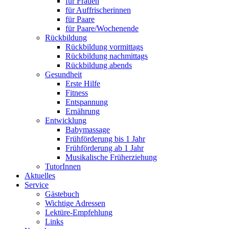
für Frauen
für Auffrischerinnen
für Paare
für Paare/Wochenende
Rückbildung
Rückbildung vormittags
Rückbildung nachmittags
Rückbildung abends
Gesundheit
Erste Hilfe
Fitness
Entspannung
Ernährung
Entwicklung
Babymassage
Frühförderung bis 1 Jahr
Frühförderung ab 1 Jahr
Musikalische Früherziehung
TutorInnen
Aktuelles
Service
Gästebuch
Wichtige Adressen
Lektüre-Empfehlung
Links