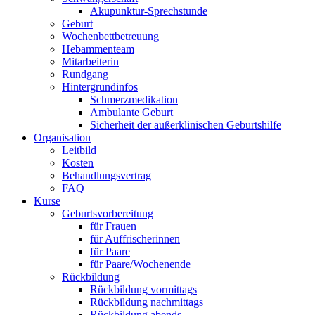
Akupunktur-Sprechstunde
Geburt
Wochenbettbetreuung
Hebammenteam
Mitarbeiterin
Rundgang
Hintergrundinfos
Schmerzmedikation
Ambulante Geburt
Sicherheit der außerklinischen Geburtshilfe
Organisation
Leitbild
Kosten
Behandlungsvertrag
FAQ
Kurse
Geburtsvorbereitung
für Frauen
für Auffrischerinnen
für Paare
für Paare/Wochenende
Rückbildung
Rückbildung vormittags
Rückbildung nachmittags
Rückbildung abends