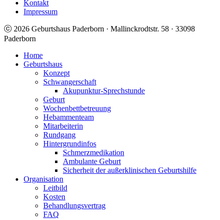
Kontakt
Impressum
ⓒ 2026 Geburtshaus Paderborn · Mallinckrodtstr. 58 · 33098
Paderborn
Home
Geburtshaus
Konzept
Schwangerschaft
Akupunktur-Sprechstunde
Geburt
Wochenbettbetreuung
Hebammenteam
Mitarbeiterin
Rundgang
Hintergrundinfos
Schmerzmedikation
Ambulante Geburt
Sicherheit der außerklinischen Geburtshilfe
Organisation
Leitbild
Kosten
Behandlungsvertrag
FAQ