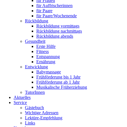
für Frauen
für Auffrischerinnen
für Paare
für Paare/Wochenende
Rückbildung
Rückbildung vormittags
Rückbildung nachmittags
Rückbildung abends
Gesundheit
Erste Hilfe
Fitness
Entspannung
Ernährung
Entwicklung
Babymassage
Frühförderung bis 1 Jahr
Frühförderung ab 1 Jahr
Musikalische Früherziehung
TutorInnen
Aktuelles
Service
Gästebuch
Wichtige Adressen
Lektüre-Empfehlung
Links