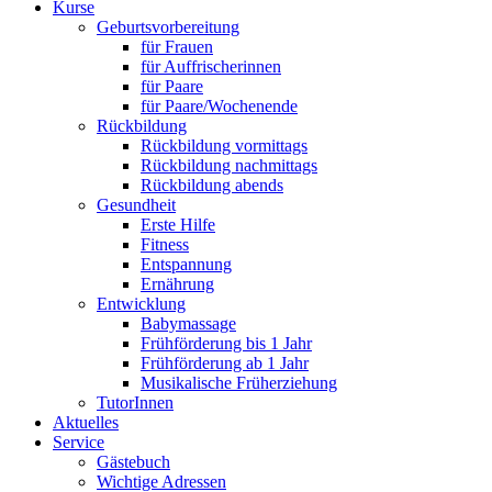
Kurse
Geburtsvorbereitung
für Frauen
für Auffrischerinnen
für Paare
für Paare/Wochenende
Rückbildung
Rückbildung vormittags
Rückbildung nachmittags
Rückbildung abends
Gesundheit
Erste Hilfe
Fitness
Entspannung
Ernährung
Entwicklung
Babymassage
Frühförderung bis 1 Jahr
Frühförderung ab 1 Jahr
Musikalische Früherziehung
TutorInnen
Aktuelles
Service
Gästebuch
Wichtige Adressen