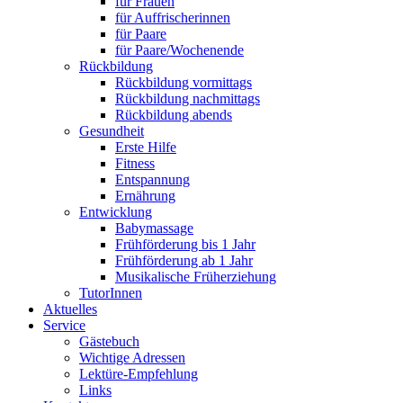
für Frauen
für Auffrischerinnen
für Paare
für Paare/Wochenende
Rückbildung
Rückbildung vormittags
Rückbildung nachmittags
Rückbildung abends
Gesundheit
Erste Hilfe
Fitness
Entspannung
Ernährung
Entwicklung
Babymassage
Frühförderung bis 1 Jahr
Frühförderung ab 1 Jahr
Musikalische Früherziehung
TutorInnen
Aktuelles
Service
Gästebuch
Wichtige Adressen
Lektüre-Empfehlung
Links