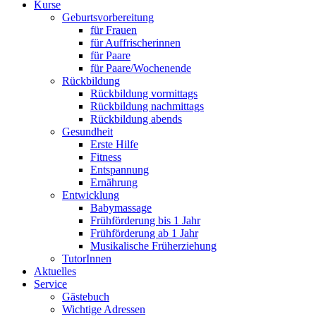
Kurse
Geburtsvorbereitung
für Frauen
für Auffrischerinnen
für Paare
für Paare/Wochenende
Rückbildung
Rückbildung vormittags
Rückbildung nachmittags
Rückbildung abends
Gesundheit
Erste Hilfe
Fitness
Entspannung
Ernährung
Entwicklung
Babymassage
Frühförderung bis 1 Jahr
Frühförderung ab 1 Jahr
Musikalische Früherziehung
TutorInnen
Aktuelles
Service
Gästebuch
Wichtige Adressen