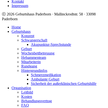
Kontakt
Impressum
ⓒ 2026 Geburtshaus Paderborn · Mallinckrodtstr. 58 · 33098
Paderborn
Home
Geburtshaus
Konzept
Schwangerschaft
Akupunktur-Sprechstunde
Geburt
Wochenbettbetreuung
Hebammenteam
Mitarbeiterin
Rundgang
Hintergrundinfos
Schmerzmedikation
Ambulante Geburt
Sicherheit der außerklinischen Geburtshilfe
Organisation
Leitbild
Kosten
Behandlungsvertrag
FAQ