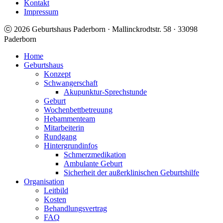
Kontakt
Impressum
ⓒ 2026 Geburtshaus Paderborn · Mallinckrodtstr. 58 · 33098
Paderborn
Home
Geburtshaus
Konzept
Schwangerschaft
Akupunktur-Sprechstunde
Geburt
Wochenbettbetreuung
Hebammenteam
Mitarbeiterin
Rundgang
Hintergrundinfos
Schmerzmedikation
Ambulante Geburt
Sicherheit der außerklinischen Geburtshilfe
Organisation
Leitbild
Kosten
Behandlungsvertrag
FAQ