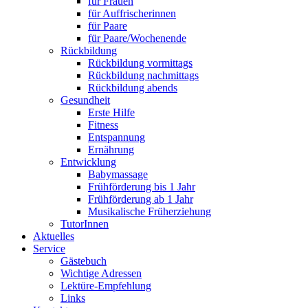
für Frauen
für Auffrischerinnen
für Paare
für Paare/Wochenende
Rückbildung
Rückbildung vormittags
Rückbildung nachmittags
Rückbildung abends
Gesundheit
Erste Hilfe
Fitness
Entspannung
Ernährung
Entwicklung
Babymassage
Frühförderung bis 1 Jahr
Frühförderung ab 1 Jahr
Musikalische Früherziehung
TutorInnen
Aktuelles
Service
Gästebuch
Wichtige Adressen
Lektüre-Empfehlung
Links