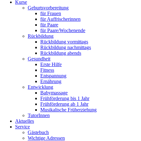
Kurse
Geburtsvorbereitung
für Frauen
für Auffrischerinnen
für Paare
für Paare/Wochenende
Rückbildung
Rückbildung vormittags
Rückbildung nachmittags
Rückbildung abends
Gesundheit
Erste Hilfe
Fitness
Entspannung
Ernährung
Entwicklung
Babymassage
Frühförderung bis 1 Jahr
Frühförderung ab 1 Jahr
Musikalische Früherziehung
TutorInnen
Aktuelles
Service
Gästebuch
Wichtige Adressen