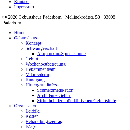
Kontakt
Impressum
ⓒ 2026 Geburtshaus Paderborn · Mallinckrodtstr. 58 · 33098
Paderborn
Home
Geburtshaus
Konzept
Schwangerschaft
Akupunktur-Sprechstunde
Geburt
Wochenbettbetreuung
Hebammenteam
Mitarbeiterin
Rundgang
Hintergrundinfos
Schmerzmedikation
Ambulante Geburt
Sicherheit der außerklinischen Geburtshilfe
Organisation
Leitbild
Kosten
Behandlungsvertrag
FAQ