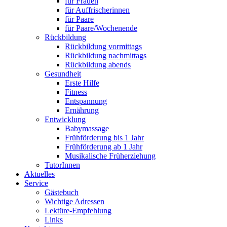
für Frauen
für Auffrischerinnen
für Paare
für Paare/Wochenende
Rückbildung
Rückbildung vormittags
Rückbildung nachmittags
Rückbildung abends
Gesundheit
Erste Hilfe
Fitness
Entspannung
Ernährung
Entwicklung
Babymassage
Frühförderung bis 1 Jahr
Frühförderung ab 1 Jahr
Musikalische Früherziehung
TutorInnen
Aktuelles
Service
Gästebuch
Wichtige Adressen
Lektüre-Empfehlung
Links