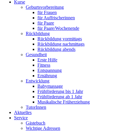
Kurse
Geburtsvorbereitung
für Frauen
für Auffrischerinnen
für Paare
für Paare/Wochenende
Rückbildung
Rückbildung vormittags
Rückbildung nachmittags
Rückbildung abends
Gesundheit
Erste Hilfe
Fitness
Entspannung
Ernährung
Entwicklung
Babymassage
Frühförderung bis 1 Jahr
Frühförderung ab 1 Jahr
Musikalische Früherziehung
TutorInnen
Aktuelles
Service
Gästebuch
Wichtige Adressen