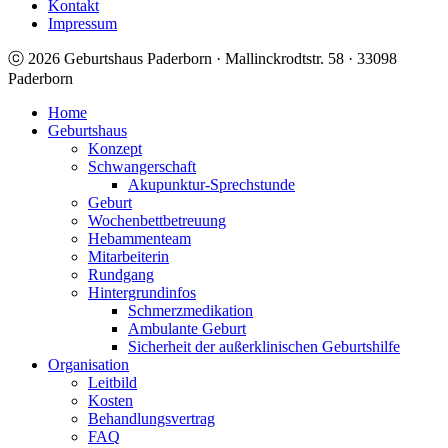
Kontakt
Impressum
ⓒ 2026 Geburtshaus Paderborn · Mallinckrodtstr. 58 · 33098
Paderborn
Home
Geburtshaus
Konzept
Schwangerschaft
Akupunktur-Sprechstunde
Geburt
Wochenbettbetreuung
Hebammenteam
Mitarbeiterin
Rundgang
Hintergrundinfos
Schmerzmedikation
Ambulante Geburt
Sicherheit der außerklinischen Geburtshilfe
Organisation
Leitbild
Kosten
Behandlungsvertrag
FAQ