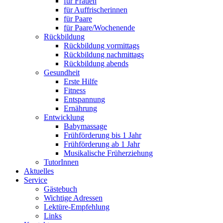
für Frauen
für Auffrischerinnen
für Paare
für Paare/Wochenende
Rückbildung
Rückbildung vormittags
Rückbildung nachmittags
Rückbildung abends
Gesundheit
Erste Hilfe
Fitness
Entspannung
Ernährung
Entwicklung
Babymassage
Frühförderung bis 1 Jahr
Frühförderung ab 1 Jahr
Musikalische Früherziehung
TutorInnen
Aktuelles
Service
Gästebuch
Wichtige Adressen
Lektüre-Empfehlung
Links