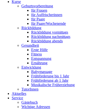
Kurse
Geburtsvorbereitung
für Frauen
für Auffrischerinnen
für Paare
für Paare/Wochenende
Rückbildung
Rückbildung vormittags
Rückbildung nachmittags
Rückbildung abends
Gesundheit
Erste Hilfe
Fitness
Entspannung
Ernährung
Entwicklung
Babymassage
Frühförderung bis 1 Jahr
Frühförderung ab 1 Jahr
Musikalische Früherziehung
TutorInnen
Aktuelles
Service
Gästebuch
Wichtige Adressen