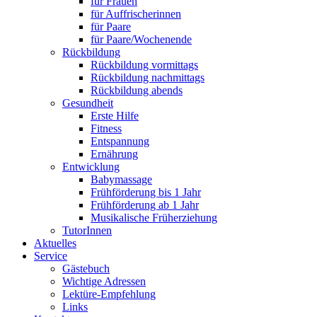
für Frauen
für Auffrischerinnen
für Paare
für Paare/Wochenende
Rückbildung
Rückbildung vormittags
Rückbildung nachmittags
Rückbildung abends
Gesundheit
Erste Hilfe
Fitness
Entspannung
Ernährung
Entwicklung
Babymassage
Frühförderung bis 1 Jahr
Frühförderung ab 1 Jahr
Musikalische Früherziehung
TutorInnen
Aktuelles
Service
Gästebuch
Wichtige Adressen
Lektüre-Empfehlung
Links