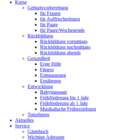
Kurse
Geburtsvorbereitung
für Frauen
für Auffrischerinnen
für Paare
für Paare/Wochenende
Rückbildung
Rückbildung vormittags
Rückbildung nachmittags
Rückbildung abends
Gesundheit
Erste Hilfe
Fitness
Entspannung
Ernährung
Entwicklung
Babymassage
Frühförderung bis 1 Jahr
Frühförderung ab 1 Jahr
Musikalische Früherziehung
TutorInnen
Aktuelles
Service
Gästebuch
Wichtige Adressen