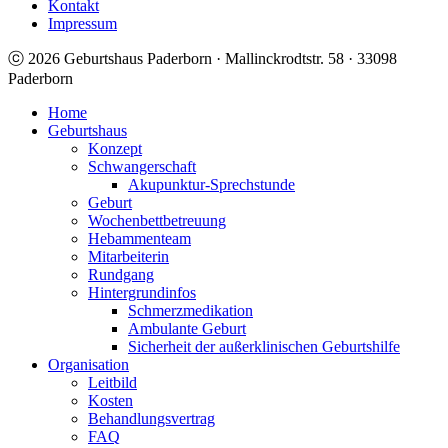
Kontakt
Impressum
ⓒ 2026 Geburtshaus Paderborn · Mallinckrodtstr. 58 · 33098
Paderborn
Home
Geburtshaus
Konzept
Schwangerschaft
Akupunktur-Sprechstunde
Geburt
Wochenbettbetreuung
Hebammenteam
Mitarbeiterin
Rundgang
Hintergrundinfos
Schmerzmedikation
Ambulante Geburt
Sicherheit der außerklinischen Geburtshilfe
Organisation
Leitbild
Kosten
Behandlungsvertrag
FAQ