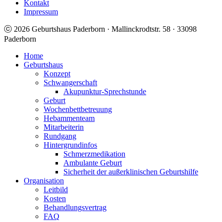
Kontakt
Impressum
ⓒ 2026 Geburtshaus Paderborn · Mallinckrodtstr. 58 · 33098
Paderborn
Home
Geburtshaus
Konzept
Schwangerschaft
Akupunktur-Sprechstunde
Geburt
Wochenbettbetreuung
Hebammenteam
Mitarbeiterin
Rundgang
Hintergrundinfos
Schmerzmedikation
Ambulante Geburt
Sicherheit der außerklinischen Geburtshilfe
Organisation
Leitbild
Kosten
Behandlungsvertrag
FAQ