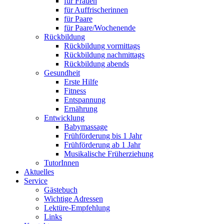
für Frauen
für Auffrischerinnen
für Paare
für Paare/Wochenende
Rückbildung
Rückbildung vormittags
Rückbildung nachmittags
Rückbildung abends
Gesundheit
Erste Hilfe
Fitness
Entspannung
Ernährung
Entwicklung
Babymassage
Frühförderung bis 1 Jahr
Frühförderung ab 1 Jahr
Musikalische Früherziehung
TutorInnen
Aktuelles
Service
Gästebuch
Wichtige Adressen
Lektüre-Empfehlung
Links