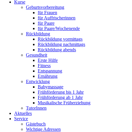
Kurse
Geburtsvorbereitung
für Frauen
für Auffrischerinnen
für Paare
für Paare/Wochenende
Rückbildung
Rückbildung vormittags
Rückbildung nachmittags
Rückbildung abends
Gesundheit
Erste Hilfe
Fitness
Entspannung
Ernährung
Entwicklung
Babymassage
Frühförderung bis 1 Jahr
Frühförderung ab 1 Jahr
Musikalische Früherziehung
TutorInnen
Aktuelles
Service
Gästebuch
Wichtige Adressen