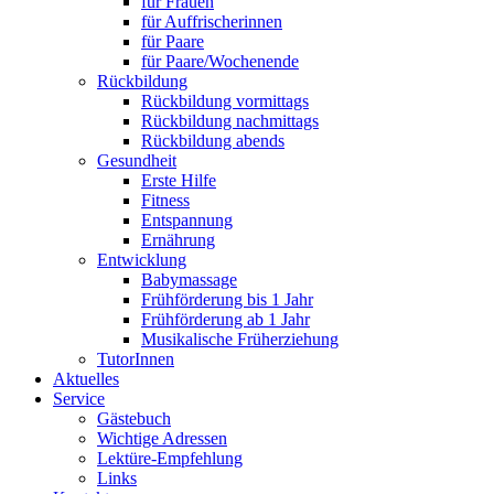
für Frauen
für Auffrischerinnen
für Paare
für Paare/Wochenende
Rückbildung
Rückbildung vormittags
Rückbildung nachmittags
Rückbildung abends
Gesundheit
Erste Hilfe
Fitness
Entspannung
Ernährung
Entwicklung
Babymassage
Frühförderung bis 1 Jahr
Frühförderung ab 1 Jahr
Musikalische Früherziehung
TutorInnen
Aktuelles
Service
Gästebuch
Wichtige Adressen
Lektüre-Empfehlung
Links