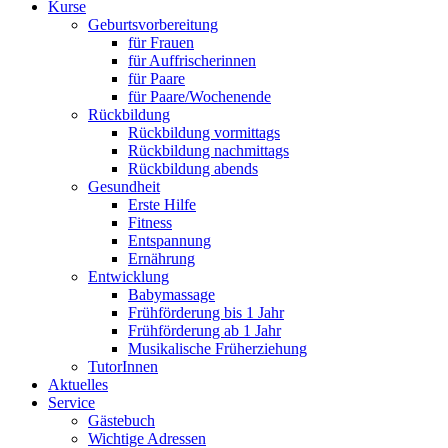
Kurse
Geburtsvorbereitung
für Frauen
für Auffrischerinnen
für Paare
für Paare/Wochenende
Rückbildung
Rückbildung vormittags
Rückbildung nachmittags
Rückbildung abends
Gesundheit
Erste Hilfe
Fitness
Entspannung
Ernährung
Entwicklung
Babymassage
Frühförderung bis 1 Jahr
Frühförderung ab 1 Jahr
Musikalische Früherziehung
TutorInnen
Aktuelles
Service
Gästebuch
Wichtige Adressen