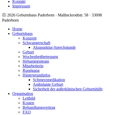
Kontakt
Impressum
ⓒ 2026 Geburtshaus Paderborn · Mallinckrodtstr. 58 · 33098
Paderborn
Home
Geburtshaus
Konzept
Schwangerschaft
Akupunktur-Sprechstunde
Geburt
Wochenbettbetreuung
Hebammenteam
Mitarbeiterin
Rundgang
Hintergrundinfos
Schmerzmedikation
Ambulante Geburt
Sicherheit der außerklinischen Geburtshilfe
Organisation
Leitbild
Kosten
Behandlungsvertrag
FAQ