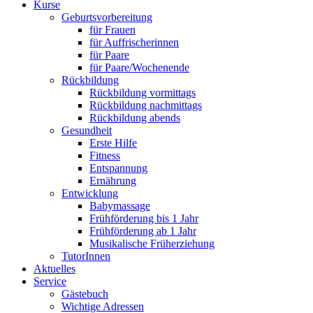
Kurse
Geburtsvorbereitung
für Frauen
für Auffrischerinnen
für Paare
für Paare/Wochenende
Rückbildung
Rückbildung vormittags
Rückbildung nachmittags
Rückbildung abends
Gesundheit
Erste Hilfe
Fitness
Entspannung
Ernährung
Entwicklung
Babymassage
Frühförderung bis 1 Jahr
Frühförderung ab 1 Jahr
Musikalische Früherziehung
TutorInnen
Aktuelles
Service
Gästebuch
Wichtige Adressen