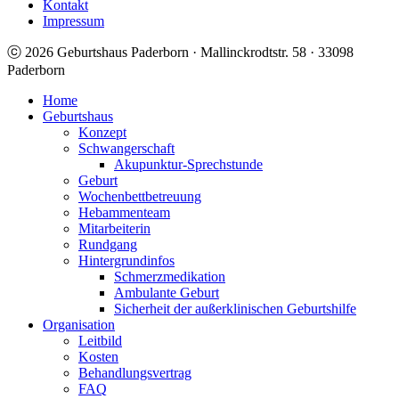
Kontakt
Impressum
ⓒ 2026 Geburtshaus Paderborn · Mallinckrodtstr. 58 · 33098
Paderborn
Home
Geburtshaus
Konzept
Schwangerschaft
Akupunktur-Sprechstunde
Geburt
Wochenbettbetreuung
Hebammenteam
Mitarbeiterin
Rundgang
Hintergrundinfos
Schmerzmedikation
Ambulante Geburt
Sicherheit der außerklinischen Geburtshilfe
Organisation
Leitbild
Kosten
Behandlungsvertrag
FAQ