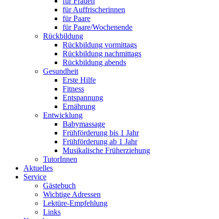
für Frauen
für Auffrischerinnen
für Paare
für Paare/Wochenende
Rückbildung
Rückbildung vormittags
Rückbildung nachmittags
Rückbildung abends
Gesundheit
Erste Hilfe
Fitness
Entspannung
Ernährung
Entwicklung
Babymassage
Frühförderung bis 1 Jahr
Frühförderung ab 1 Jahr
Musikalische Früherziehung
TutorInnen
Aktuelles
Service
Gästebuch
Wichtige Adressen
Lektüre-Empfehlung
Links