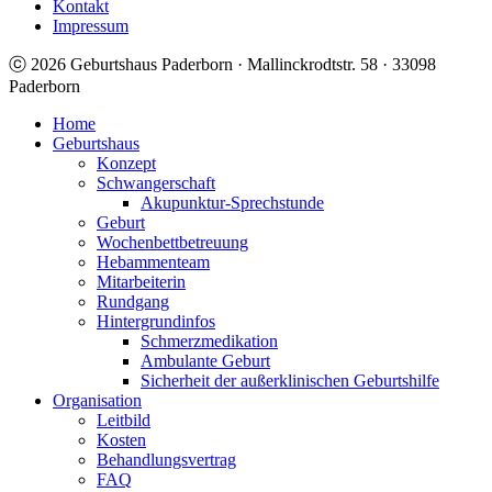
Kontakt
Impressum
ⓒ 2026 Geburtshaus Paderborn · Mallinckrodtstr. 58 · 33098
Paderborn
Home
Geburtshaus
Konzept
Schwangerschaft
Akupunktur-Sprechstunde
Geburt
Wochenbettbetreuung
Hebammenteam
Mitarbeiterin
Rundgang
Hintergrundinfos
Schmerzmedikation
Ambulante Geburt
Sicherheit der außerklinischen Geburtshilfe
Organisation
Leitbild
Kosten
Behandlungsvertrag
FAQ