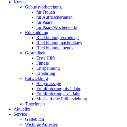
Kurse
Geburtsvorbereitung
für Frauen
für Auffrischerinnen
für Paare
für Paare/Wochenende
Rückbildung
Rückbildung vormittags
Rückbildung nachmittags
Rückbildung abends
Gesundheit
Erste Hilfe
Fitness
Entspannung
Ernährung
Entwicklung
Babymassage
Frühförderung bis 1 Jahr
Frühförderung ab 1 Jahr
Musikalische Früherziehung
TutorInnen
Aktuelles
Service
Gästebuch
Wichtige Adressen