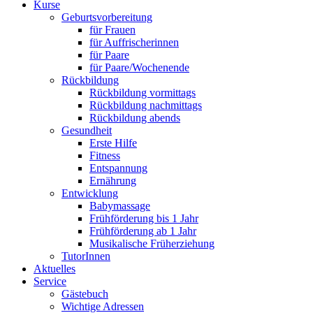
Kurse
Geburtsvorbereitung
für Frauen
für Auffrischerinnen
für Paare
für Paare/Wochenende
Rückbildung
Rückbildung vormittags
Rückbildung nachmittags
Rückbildung abends
Gesundheit
Erste Hilfe
Fitness
Entspannung
Ernährung
Entwicklung
Babymassage
Frühförderung bis 1 Jahr
Frühförderung ab 1 Jahr
Musikalische Früherziehung
TutorInnen
Aktuelles
Service
Gästebuch
Wichtige Adressen