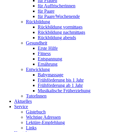
für Frauen
für Auffrischerinnen
für Paare
für Paare/Wochenende
Rückbildung
Rückbildung vormittags
Rückbildung nachmittags
Rückbildung abends
Gesundheit
Erste Hilfe
Fitness
Entspannung
Ernährung
Entwicklung
Babymassage
Frühförderung bis 1 Jahr
Frühförderung ab 1 Jahr
Musikalische Früherziehung
TutorInnen
Aktuelles
Service
Gästebuch
Wichtige Adressen
Lektüre-Empfehlung
Links