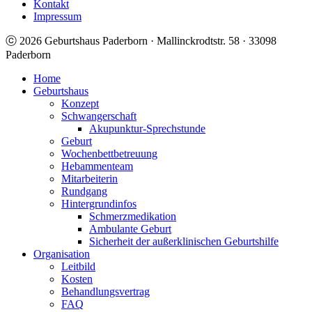
Kontakt
Impressum
ⓒ 2026 Geburtshaus Paderborn · Mallinckrodtstr. 58 · 33098
Paderborn
Home
Geburtshaus
Konzept
Schwangerschaft
Akupunktur-Sprechstunde
Geburt
Wochenbettbetreuung
Hebammenteam
Mitarbeiterin
Rundgang
Hintergrundinfos
Schmerzmedikation
Ambulante Geburt
Sicherheit der außerklinischen Geburtshilfe
Organisation
Leitbild
Kosten
Behandlungsvertrag
FAQ