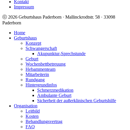
Kontakt
Impressum
ⓒ 2026 Geburtshaus Paderborn · Mallinckrodtstr. 58 · 33098
Paderborn
Home
Geburtshaus
Konzept
Schwangerschaft
Akupunktur-Sprechstunde
Geburt
Wochenbettbetreuung
Hebammenteam
Mitarbeiterin
Rundgang
Hintergrundinfos
Schmerzmedikation
Ambulante Geburt
Sicherheit der außerklinischen Geburtshilfe
Organisation
Leitbild
Kosten
Behandlungsvertrag
FAQ