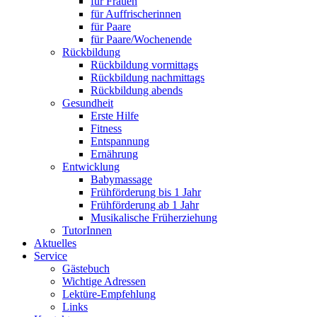
für Frauen
für Auffrischerinnen
für Paare
für Paare/Wochenende
Rückbildung
Rückbildung vormittags
Rückbildung nachmittags
Rückbildung abends
Gesundheit
Erste Hilfe
Fitness
Entspannung
Ernährung
Entwicklung
Babymassage
Frühförderung bis 1 Jahr
Frühförderung ab 1 Jahr
Musikalische Früherziehung
TutorInnen
Aktuelles
Service
Gästebuch
Wichtige Adressen
Lektüre-Empfehlung
Links