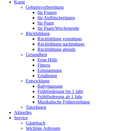
Kurse
Geburtsvorbereitung
für Frauen
für Auffrischerinnen
für Paare
für Paare/Wochenende
Rückbildung
Rückbildung vormittags
Rückbildung nachmittags
Rückbildung abends
Gesundheit
Erste Hilfe
Fitness
Entspannung
Ernährung
Entwicklung
Babymassage
Frühförderung bis 1 Jahr
Frühförderung ab 1 Jahr
Musikalische Früherziehung
TutorInnen
Aktuelles
Service
Gästebuch
Wichtige Adressen