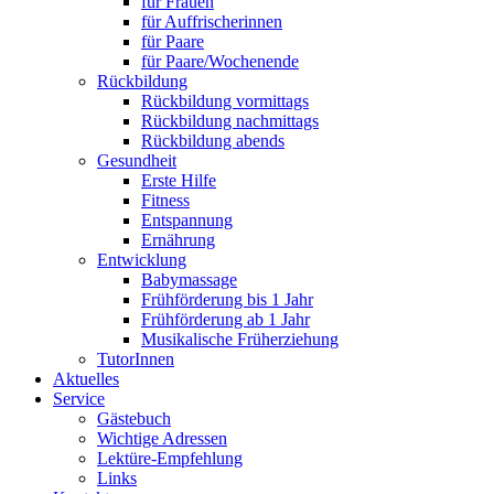
für Frauen
für Auffrischerinnen
für Paare
für Paare/Wochenende
Rückbildung
Rückbildung vormittags
Rückbildung nachmittags
Rückbildung abends
Gesundheit
Erste Hilfe
Fitness
Entspannung
Ernährung
Entwicklung
Babymassage
Frühförderung bis 1 Jahr
Frühförderung ab 1 Jahr
Musikalische Früherziehung
TutorInnen
Aktuelles
Service
Gästebuch
Wichtige Adressen
Lektüre-Empfehlung
Links