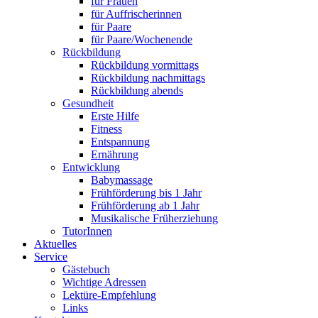
für Frauen
für Auffrischerinnen
für Paare
für Paare/Wochenende
Rückbildung
Rückbildung vormittags
Rückbildung nachmittags
Rückbildung abends
Gesundheit
Erste Hilfe
Fitness
Entspannung
Ernährung
Entwicklung
Babymassage
Frühförderung bis 1 Jahr
Frühförderung ab 1 Jahr
Musikalische Früherziehung
TutorInnen
Aktuelles
Service
Gästebuch
Wichtige Adressen
Lektüre-Empfehlung
Links