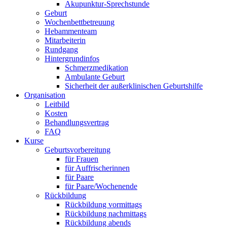
Akupunktur-Sprechstunde
Geburt
Wochenbettbetreuung
Hebammenteam
Mitarbeiterin
Rundgang
Hintergrundinfos
Schmerzmedikation
Ambulante Geburt
Sicherheit der außerklinischen Geburtshilfe
Organisation
Leitbild
Kosten
Behandlungsvertrag
FAQ
Kurse
Geburtsvorbereitung
für Frauen
für Auffrischerinnen
für Paare
für Paare/Wochenende
Rückbildung
Rückbildung vormittags
Rückbildung nachmittags
Rückbildung abends