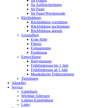
für Frauen
für Auffrischerinnen
für Paare
für Paare/Wochenende
Rückbildung
Rückbildung vormittags
Rückbildung nachmittags
Rückbildung abends
Gesundheit
Erste Hilfe
Fitness
Entspannung
Ernährung
Entwicklung
Babymassage
Frühförderung bis 1 Jahr
Frühförderung ab 1 Jahr
Musikalische Früherziehung
TutorInnen
Aktuelles
Service
Gästebuch
Wichtige Adressen
Lektüre-Empfehlung
Links