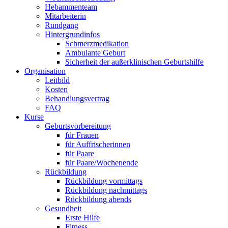
Hebammenteam
Mitarbeiterin
Rundgang
Hintergrundinfos
Schmerzmedikation
Ambulante Geburt
Sicherheit der außerklinischen Geburtshilfe
Organisation
Leitbild
Kosten
Behandlungsvertrag
FAQ
Kurse
Geburtsvorbereitung
für Frauen
für Auffrischerinnen
für Paare
für Paare/Wochenende
Rückbildung
Rückbildung vormittags
Rückbildung nachmittags
Rückbildung abends
Gesundheit
Erste Hilfe
Fitness