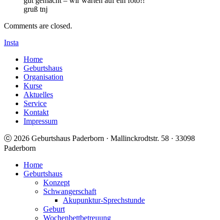
gut gemacht – wir warten auf ein foto!!
gruß tnj
Comments are closed.
Insta
Home
Geburtshaus
Organisation
Kurse
Aktuelles
Service
Kontakt
Impressum
ⓒ 2026 Geburtshaus Paderborn · Mallinckrodtstr. 58 · 33098
Paderborn
Home
Geburtshaus
Konzept
Schwangerschaft
Akupunktur-Sprechstunde
Geburt
Wochenbettbetreuung